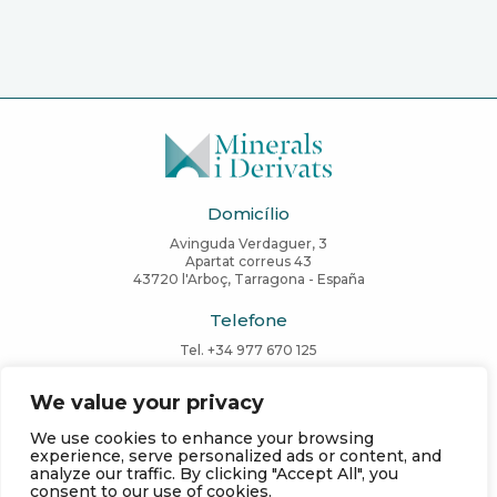
Domicílio
Avinguda Verdaguer, 3
Apartat correus 43
43720 l'Arboç, Tarragona - España
Telefone
Tel. +34 977 670 125
E-mail
We value your privacy
Comercial:
info@mderivats.com
We use cookies to enhance your browsing
Logística:
logistica@mderivats.com
experience, serve personalized ads or content, and
Administração:
administracio@mderivats.com
analyze our traffic. By clicking "Accept All", you
Serviço ao cliente:
cs@mderivats.com
consent to our use of cookies.